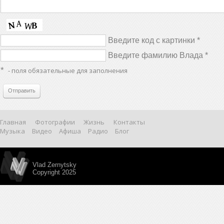
Введите код с картинки *
Введите фамилию Влада *
*
- поля обязательные для заполнения
Отправить
Главная
Фотографии
Жизнь
Контакты
Музыка
Видео
Афиша
Радио
Блог
Vlad Zernytsky
Copyright 2025