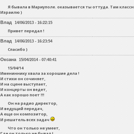
Я бывала в Мариуполе. оказывается ты оттуда. Там классн
Израилю )
Влад
14/06/2013 - 16:22:15
Привет передал !
Влад
14/06/2013 - 16:23:54
Спасибо )
Оксана
15/04/2014 - 07:40:41
15/04/14
Имениннику хвала за хорошие дела !
И стихи он сочиняет,
И на сцене выступает,
И концерты он ведет,
А как хорошо поет !!!
Он на радио директор,
И ведущий передач,
А еще он композитор,
И решатель всех задач
Что он только не умеет,
Где он только не бывал !