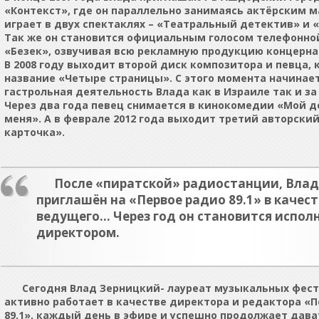
«Контекст», где он параллельно занимаясь актёрским м
играет в двух спектаклях – «Театральный детектив» и
Так же он становится официальным голосом телефонно
«Безек», озвучивая всю рекламную продукцию концерна
В 2008 году выходит второй диск композитора и певца,
название «Четыре страницы». С этого момента начинае
гастрольная деятельность Влада как в Израиле так и за
Через два года певец снимается в кинокомедии «Мой 
меня». А в феврале 2012 года выходит третий авторски
карточка».
После «пиратской» радиостанции, Влад
приглашён на «Первое радио 89.1» в качест
ведущего… Через год он становится испо
директором.
Сегодня Влад Зерницкий- лауреат музыкальных фест
активно работает в качестве директора и редактора «П
89.1», каждый день в эфире и успешно продолжает дав