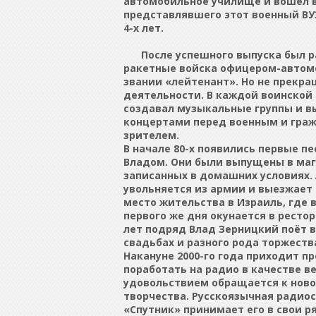
автомобильное училище и вошёл в
представлявшего этот военный ВУ
4-х лет.
После успешного выпуска был р
ракетные войска офицером-автом
звании «лейтенант». Но не прекр
деятельности. В каждой воинской 
создавал музыкальные группы и в
концертами перед военным и гра
зрителем.
В начале 80-х появились первые п
Владом. Они были выпущены в ма
записанных в домашних условиях. А
увольняется из армии и выезжает 
место жительства в Израиль, где 
первого же дня окунается в рестор
лет подряд Влад Зерницкий поёт в
свадьбах и разного рода торжеств
Накануне 2000-го года приходит п
поработать на радио в качестве в
удовольствием обращается к нов
творчества. Русскоязычная радио
«Спутник» принимает его в свои ря