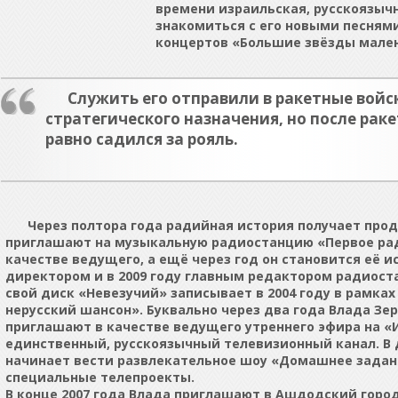
времени израильская, русскоязыч
знакомиться с его новыми песням
концертов «Большие звёзды мален
Служить его отправили в ракетные войс
стратегического назначения, но после ракет
равно садился за рояль.
Через полтора года радийная история получает про
приглашают на музыкальную радиостанцию «Первое рад
качестве ведущего, а ещё через год он становится её 
директором и в 2009 году главным редактором радиост
свой диск «Невезучий» записывает в 2004 году в рамках
нерусский шансон». Буквально через два года Влада Зе
приглашают в качестве ведущего утреннего эфира на «
единственный, русскоязычный телевизионный канал. В
начинает вести развлекательное шоу «Домашнее задан
специальные телепроекты.
В конце 2007 года Влада приглашают в Ашдодский горо