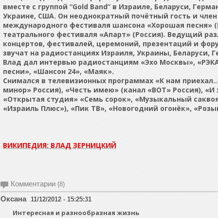
вместе с группой “Gold Band” в Израиле, Беларуси, Герма
Украине, США. Он неоднократный почётный гость и чле
международного фестиваля шансона «Хорошая песня» (
театрального фестиваля «Апарт» (Россия). Ведущий ра
концертов, фестивалей, церемоний, презентаций и фору
звучат на радиостанциях Израиля, Украины, Беларуси, Г
Влад дал интервью радиостанциям «Эхо Москвы», «РЭК
песни», «Шансон 24», «Маяк».
Снимался в телевизионных программах «К нам приехал..
минор» Россия), «Честь имею» (канал «ВОТ» Россия), «И 
«Открытая студия» «Семь сорок», «Музыкальный сакво
«Израиль Плюс»), «Пик ТВ», «Новогодний огонёк», «Розы
ВИКИПЕДИЯ: ВЛАД ЗЕРНИЦКИЙ
Комментарии
(8)
Оксана
11/12/2012 - 15:25:31
Интересная и разнообразная жизнь