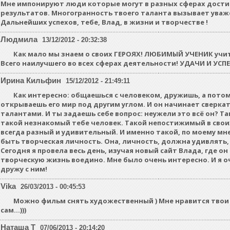
Мне импонируют люди которые могут в разных сферах дости
результатов. Многогранность твоего таланта вызывает уваж
Дальнейших успехов, тебе, Влад, в жизни и творчестве !
Людмила
13/12/2012 - 20:32:38
Как мало мы знаем о своих ГЕРОЯХ! ЛЮБИМЫЙ УЧЕНИК учи
Всего наилучшего во всех сферах деятельности! УДАЧИ И УСПЕ
Ирина Кильфин
15/12/2012 - 21:49:11
Как интересно: общаешься с человеком, дружишь, а потом
открываешь его мир под другим углом. И он начинает сверка
талантами. И ты задаешь себе вопрос: неужели это всё он? Т
такой незнакомый тебе человек. Такой непостижимый в свои
всегда разный и удивительный. И именно такой, по моему м
быть творческая личность. Она, личность, должна удивлять,
Сегодня я провела весь день, изучая новый сайт Влада, где он
творческую жизнь воедино. Мне было очень интересно. И я о
дружу с ним!
Vika
26/03/2013 - 00:45:53
Можно фильм снять художественный ) Мне нравится твои п
сам…)))
Наташа Т
07/06/2013 - 20:14:20