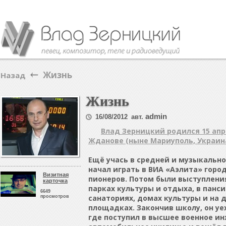
Жизнь
Назад
Жизнь
admin
16/08/2012
авт.
Влад Зерницкий родился 15 апре
Жданове (ныне Мариуполь, Украина
Ещё учась в средней и музыкально
начал играть в ВИА «Аэлита» горо
Визитная
пионеров. Потом были выступления
карточка
парках культуры и отдыха, в панси
6649
санаториях, домах культуры и на 
просмотров
площадках. Закончив школу, он уе
где поступил в высшее военное и