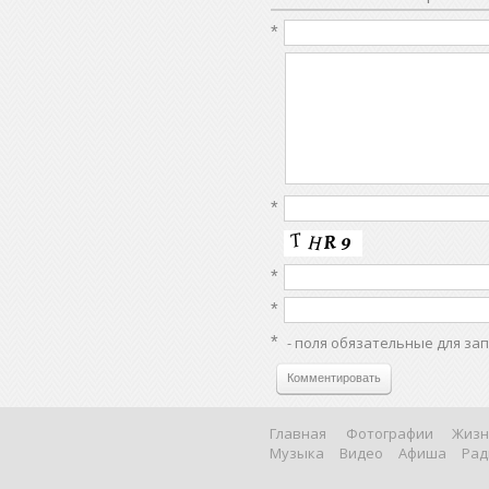
*
*
*
*
*
- поля обязательные для за
Комментировать
Главная
Фотографии
Жизн
Музыка
Видео
Афиша
Рад