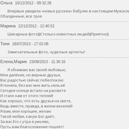
Ольга
10/12/2012 - 09:32:28
Впервые увидела «новых русских» бабулек в настоящем Мужском
Обалденные, все трое
Марина
12/12/2012 - 12:40:52
Шикарные фото)))Столько известных людей))Приятно))
Тоня
18/07/2013 - 17:02:08
Замечательные фото, чудесные артисты!
Елена,Мария
23/09/2013 - 11:30:16
Я обнимаю вас своей любовью,
Мои далёкие, но верные друзья,
Вас радостью сейчас побеспокою:
Я поняла, без вас мне жить нельзя!
Сегодня солнце встало на рассвете
И стало нам от этого теплей!
Как хорошо, что есть друзья на свете,
Ведь вместе, правда, в жизни веселей!
Я вам, мои хорошие, желаю
Такой любви, какую Бог даёт,
За вас Его с утра я умоляю,
Пусть вам благословение пошлёт!