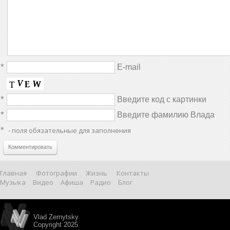
*
E-mail
*
Введите код с картинки
*
Введите фамилию Влада
*
- поля обязательные для заполнения
Комментировать
Главная
Фотографии
Жизнь
Контакты
Музыка
Видео
Афиша
Радио
Блог
Vlad Zernytsky
Copyright 2025