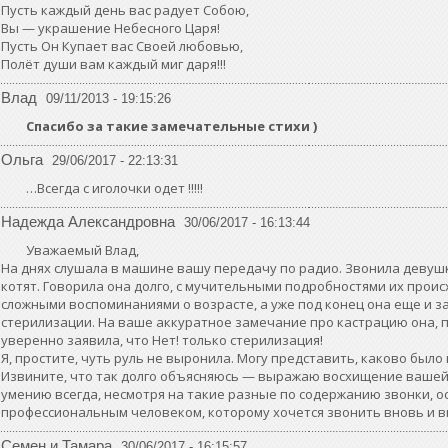
Пусть каждый день вас радует Собою,
Вы — украшение Небесного Царя!
Пусть Он Купает вас Своей любовью,
Полёт души вам каждый миг даря!!!
Влад
09/11/2013 - 19:15:26
Спасибо за такие замечательные стихи )
Ольга
29/06/2017 - 22:13:31
…Всегда с иголочки одет !!!!!
Надежда Александровна
30/06/2017 - 16:13:44
Уважаемый Влад,
На днях слушала в машине вашу передачу по радио. Звонила девуш
котят. Говорила она долго, с мучительными подробностями их прои
сложными воспоминаниями о возрасте, а уже под конец она еще и з
стерилизации. На ваше аккуратное замечание про кастрацию она, п
уверенно заявила, что Нет! только стерилизация!
Я, простите, чуть руль не выронила. Могу представить, каково было 
Извините, что так долго объясняюсь — выражаю восхищение вашей
умению всегда, несмотря на такие разные по содержанию звонки, о
профессиональным человеком, которому хочется звонить вновь и в
Семен и Тамара
30/06/2017 - 16:15:57