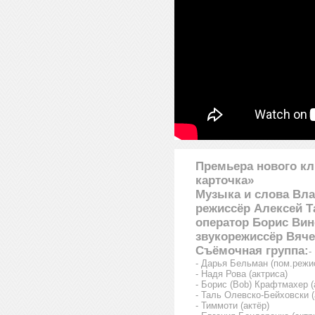
Премьера нового кл
карточка»
Музыка и слова Вла
режиссёр Алексей Т
оператор Борис Вин
звукорежиссёр Вяч
Съёмочная группа:
-
- Дарья Бельман (пом.режи
- Надя Рова (актриса)
- Борис (Bob) Крафтмахер (
- Таль Олевско-Бейховски (
- Тиммоти (актёр)