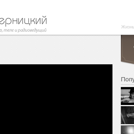
Жизн
Поп