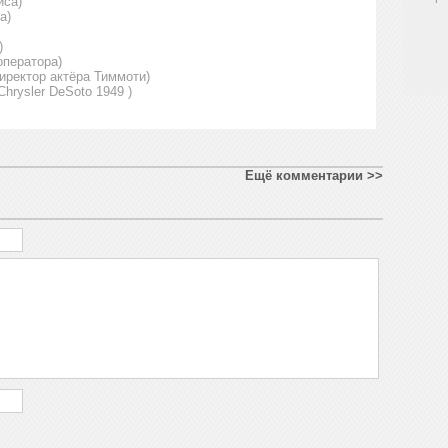
иса)
а)
)
оператора)
иректор актёра Тиммоти)
hrysler DeSoto 1949 )
Ещё комментарии >>