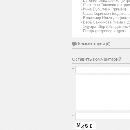
- Евгения Бондаренко (актр
- Светлана Ташаева (актрис
- Инна Бурштейн (гримёр)
- Саша Коринмен (водитель
- Владимир Ильягуев (пом.
- Вера Санникова (мама и д
- Эдуард Шор (обладатель C
- Панда (ретривер и друг)
Комментарии
(0)
Оставить комментарий
*
*