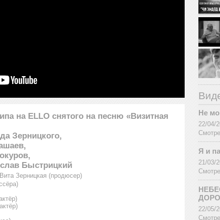
Вид
Не мо
ипа на ELLO снятого на песню «Визитная
22/04/
Смотре
да Зерницкого,
ашаев,
Я и п
окуров,
21/03/
еслав Быстрицкий
Смотре
 Вита Зерницкая (продюсер)
ссёра)
НЕБЕ
ДОР
актёр)
актёр)
22/05/
Смотре