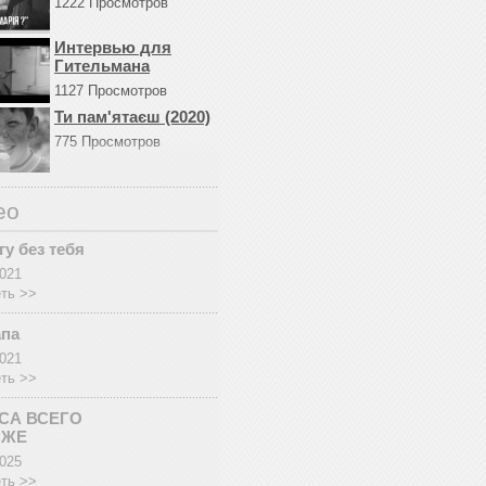
1222 Просмотров
Интервью для
Гительмана
1127 Просмотров
Ти пам'ятаєш (2020)
775 Просмотров
ео
гу без тебя
2021
ть >>
апа
2021
ть >>
СА ВСЕГО
ОЖЕ
2025
ть >>